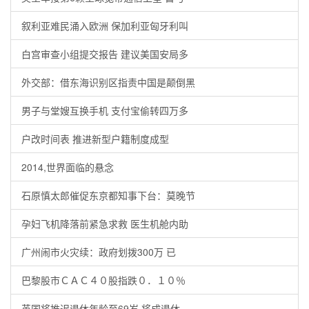
叙利亚难民涌入欧洲 保加利亚匈牙利叫
白宫审查小组提交报告 建议美国安局多
外交部：借东海识别区指责中国是颠倒黑
男子与堂嫂互换手机 支付宝偷转四万多
户改时间表 推进新型户籍制度成型
2014,世界面临的悬念
石原慎太郎催促东京都知事下台：莫晚节
孕妇飞机降落前紧急求救 医生机舱内助
广州闹市火灾续：政府划拨300万 已
巴黎股市ＣＡＣ４０股指跌０．１０％
英国将推迟退休年龄至69岁 将成退休