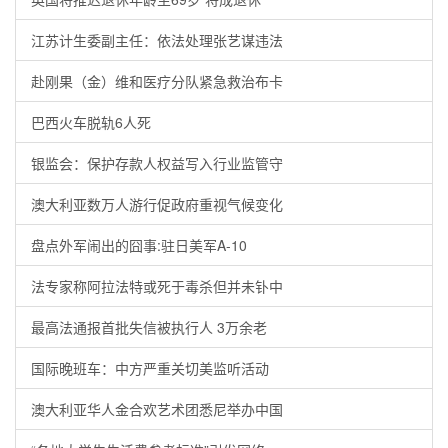
江苏计生委副主任：依法处理张艺谋违法
赴刚果（金）维和医疗分队紧急救治布卡
巴西火车脱轨6人死
银监会：保护存款人权益写入行业监管守
澳大利亚数万人游行促政府重视气候变化
盘点外军闹出的囧事:驻日美军A-10
法专家称阿拉法特或死于毒杀但并未钋中
最高法通报首批失信被执行人 3万余老
国际晚班车：中方严重关切美监听活动
澳大利亚华人金合欢艺术团悉尼举办中国