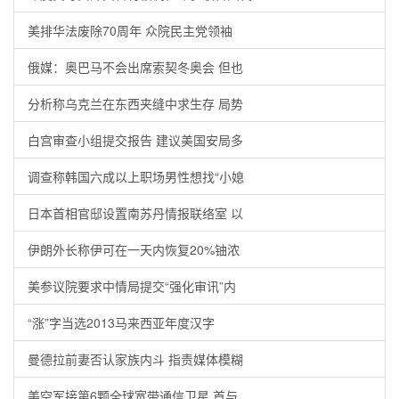
美排华法废除70周年 众院民主党领袖
俄媒：奥巴马不会出席索契冬奥会 但也
分析称乌克兰在东西夹缝中求生存 局势
白宫审查小组提交报告 建议美国安局多
调查称韩国六成以上职场男性想找“小媳
日本首相官邸设置南苏丹情报联络室 以
伊朗外长称伊可在一天内恢复20%铀浓
美参议院要求中情局提交“强化审讯”内
“涨”字当选2013马来西亚年度汉字
曼德拉前妻否认家族内斗 指责媒体模糊
美空军接第6颗全球宽带通信卫星 首与