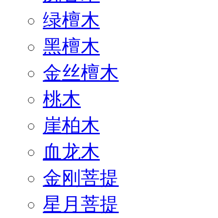
绿檀木
黑檀木
金丝檀木
桃木
崖柏木
血龙木
金刚菩提
星月菩提