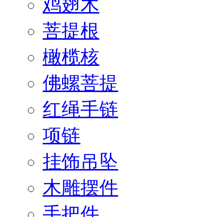
鸡翅木
菩提根
橄榄核
佛螺菩提
红绳手链
项链
挂饰吊坠
木雕摆件
手把件