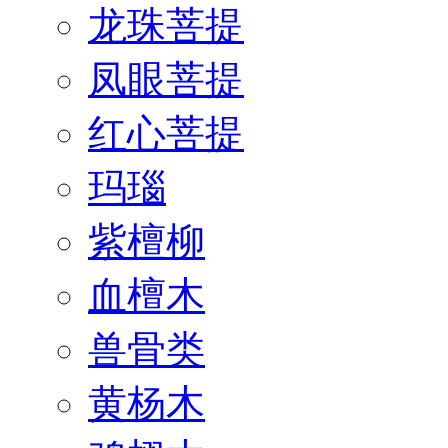
龙珠菩提
凤眼菩提
红心菩提
玛瑙
紫檀柳
血檀木
兽骨类
黄杨木