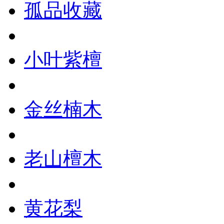
孤品收藏
小叶紫檀
金丝楠木
老山檀木
黄花梨