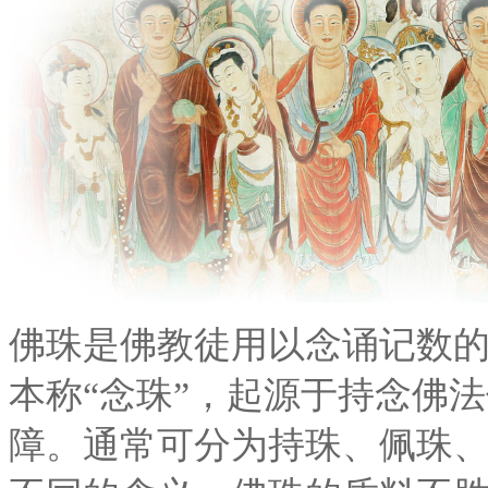
佛珠是佛教徒用以念诵记数
本称“念珠”，起源于持念佛
障。通常可分为持珠、佩珠