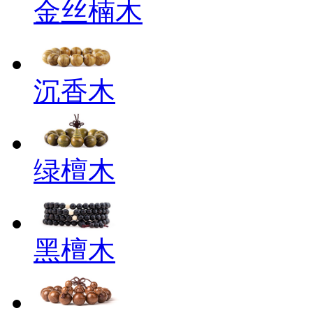
金丝楠木
沉香木
绿檀木
黑檀木