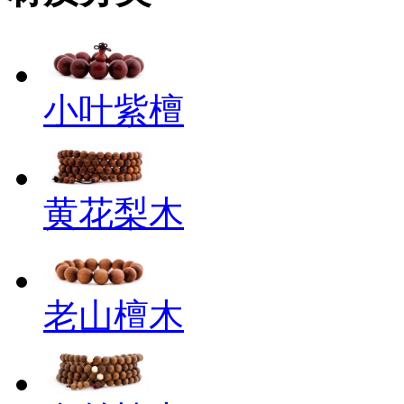
小叶紫檀
黄花梨木
老山檀木