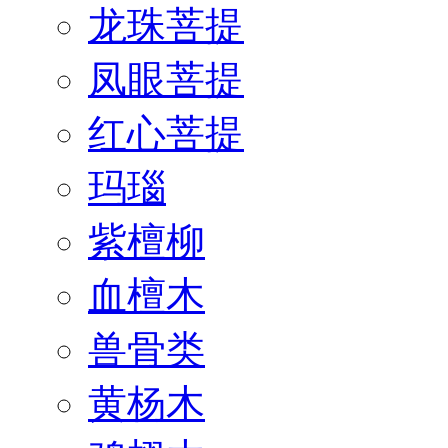
龙珠菩提
凤眼菩提
红心菩提
玛瑙
紫檀柳
血檀木
兽骨类
黄杨木