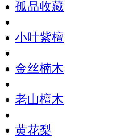
孤品收藏
小叶紫檀
金丝楠木
老山檀木
黄花梨