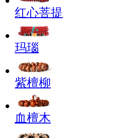
红心菩提
玛瑙
紫檀柳
血檀木