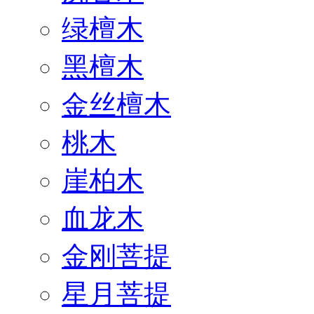
绿檀木
黑檀木
金丝檀木
桃木
崖柏木
血龙木
金刚菩提
星月菩提