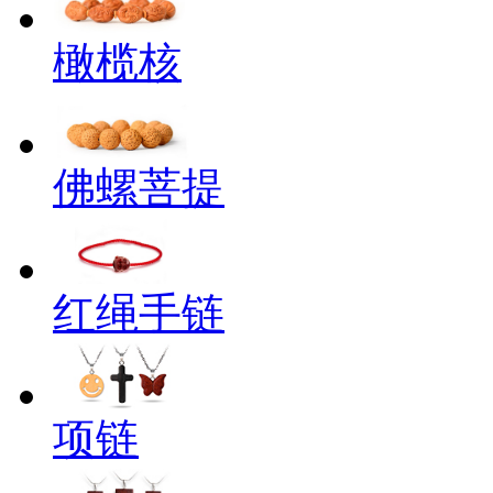
橄榄核
佛螺菩提
红绳手链
项链