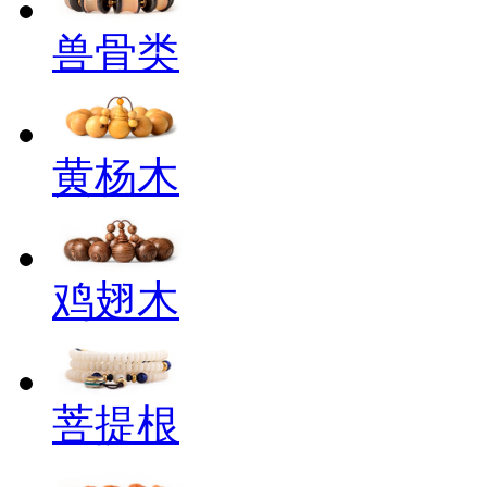
兽骨类
黄杨木
鸡翅木
菩提根