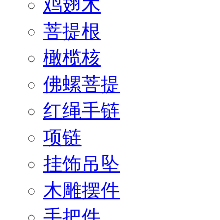
鸡翅木
菩提根
橄榄核
佛螺菩提
红绳手链
项链
挂饰吊坠
木雕摆件
手把件