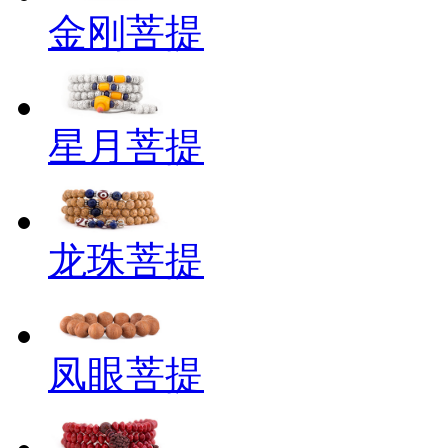
金刚菩提
星月菩提
龙珠菩提
凤眼菩提