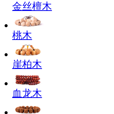
金丝檀木
桃木
崖柏木
血龙木