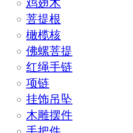
鸡翅木
菩提根
橄榄核
佛螺菩提
红绳手链
项链
挂饰吊坠
木雕摆件
手把件