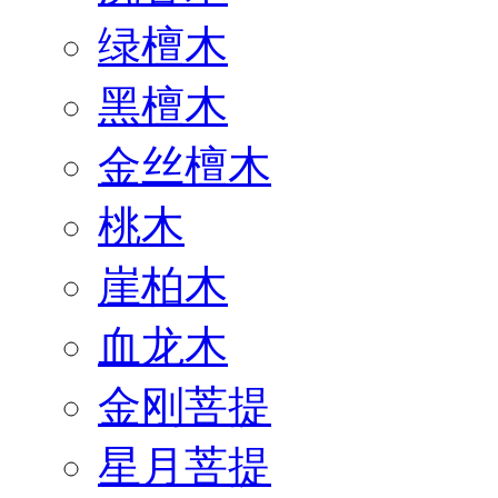
绿檀木
黑檀木
金丝檀木
桃木
崖柏木
血龙木
金刚菩提
星月菩提