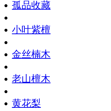
孤品收藏
小叶紫檀
金丝楠木
老山檀木
黄花梨