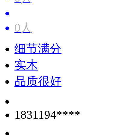
0人
细节满分
实木
品质很好
1831194****