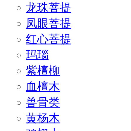
龙珠菩提
凤眼菩提
红心菩提
玛瑙
紫檀柳
血檀木
兽骨类
黄杨木