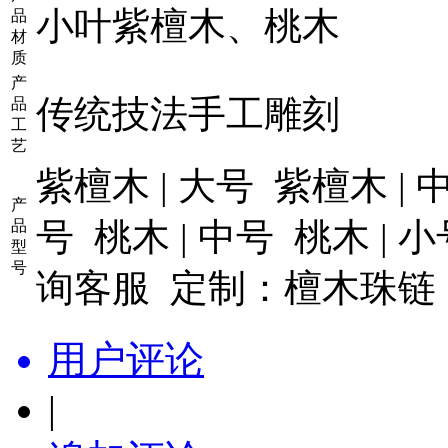
小叶紫檀木、桃木
品
材
质
产
传统技法手工雕刻
品
工
艺
紫檀木 | 大号 紫檀木 | 
产
号 桃木 | 中号 桃木 |
品
型
号
询客服 定制：檀木珠链 
用户评论
|