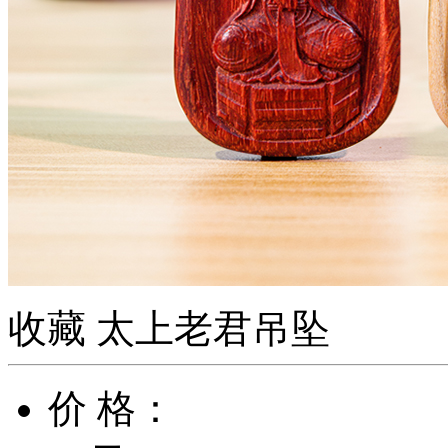
收藏
太上老君吊坠
价 格：