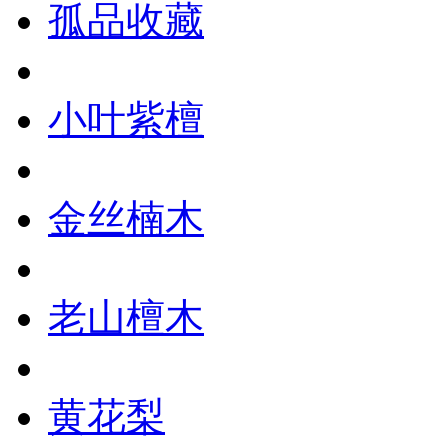
孤品收藏
小叶紫檀
金丝楠木
老山檀木
黄花梨