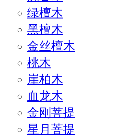
绿檀木
黑檀木
金丝檀木
桃木
崖柏木
血龙木
金刚菩提
星月菩提