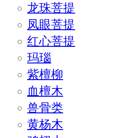
龙珠菩提
凤眼菩提
红心菩提
玛瑙
紫檀柳
血檀木
兽骨类
黄杨木