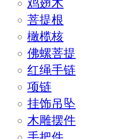
鸡翅木
菩提根
橄榄核
佛螺菩提
红绳手链
项链
挂饰吊坠
木雕摆件
手把件