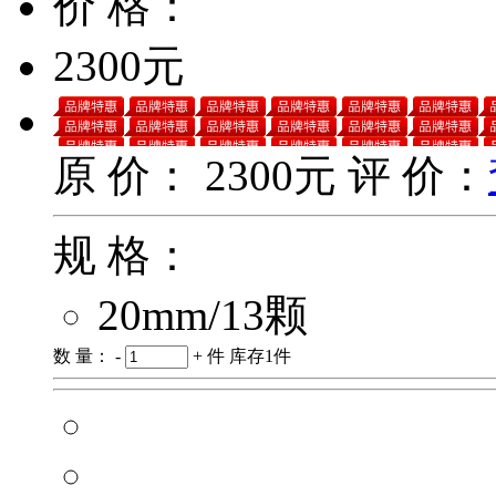
价 格：
2300元
原 价：
2300元
评 价：
规 格：
20mm/13颗
数 量：
-
+
件
库存
1
件