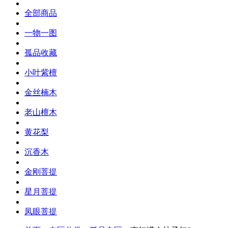
全部商品
一物一图
孤品收藏
小叶紫檀
金丝楠木
老山檀木
黄花梨
沉香木
金刚菩提
星月菩提
凤眼菩提