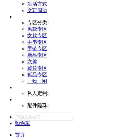
生活方式
文玩周边
专区分类:
男款专区
女款专区
手串专区
手链专区
新品专区
六瓣
藏传专区
孤品专区
一物一图
私人定制:
配件隔珠:
购物车
首页