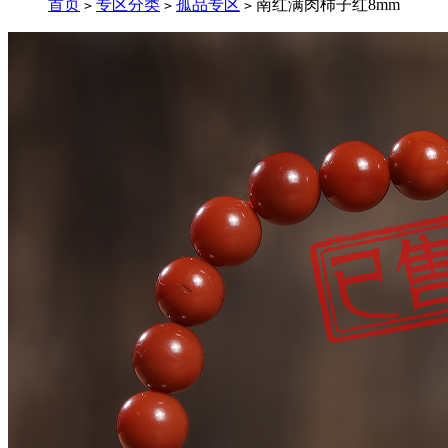
首页
专区分类
孤品专区
南红满肉柿子红8mm
>
>
>