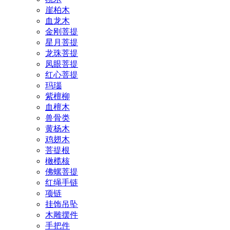
崖柏木
血龙木
金刚菩提
星月菩提
龙珠菩提
凤眼菩提
红心菩提
玛瑙
紫檀柳
血檀木
兽骨类
黄杨木
鸡翅木
菩提根
橄榄核
佛螺菩提
红绳手链
项链
挂饰吊坠
木雕摆件
手把件