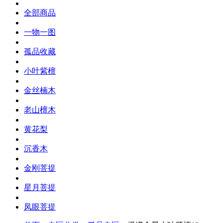
全部商品
一物一图
孤品收藏
小叶紫檀
金丝楠木
老山檀木
黄花梨
沉香木
金刚菩提
星月菩提
凤眼菩提