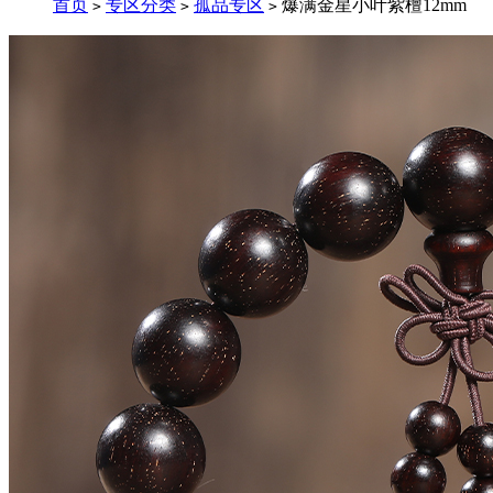
首页
专区分类
孤品专区
爆满金星小叶紫檀12mm
>
>
>