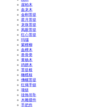
崖柏木
血龙木
金刚菩提
星月菩提
龙珠菩提
凤眼菩提
红心菩提
玛瑙
紫檀柳
血檀木
兽骨类
黄杨木
鸡翅木
菩提根
橄榄核
佛螺菩提
红绳手链
项链
挂饰吊坠
木雕摆件
手把件