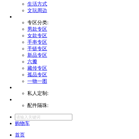
生活方式
文玩周边
专区分类:
男款专区
女款专区
手串专区
手链专区
新品专区
六瓣
藏传专区
孤品专区
一物一图
私人定制:
配件隔珠:
购物车
首页