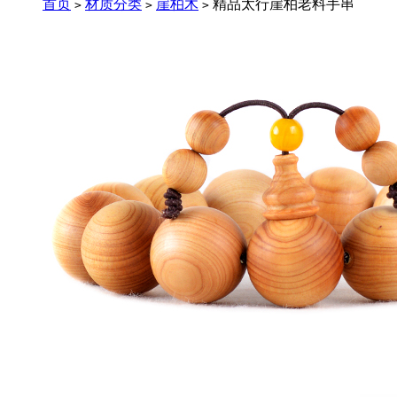
首页
材质分类
崖柏木
精品太行崖柏老料手串
>
>
>