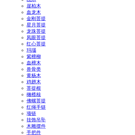
崖柏木
血龙木
金刚菩提
星月菩提
龙珠菩提
凤眼菩提
红心菩提
玛瑙
紫檀柳
血檀木
兽骨类
黄杨木
鸡翅木
菩提根
橄榄核
佛螺菩提
红绳手链
项链
挂饰吊坠
木雕摆件
手把件