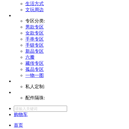
生活方式
文玩周边
专区分类:
男款专区
女款专区
手串专区
手链专区
新品专区
六瓣
藏传专区
孤品专区
一物一图
私人定制:
配件隔珠:
购物车
首页