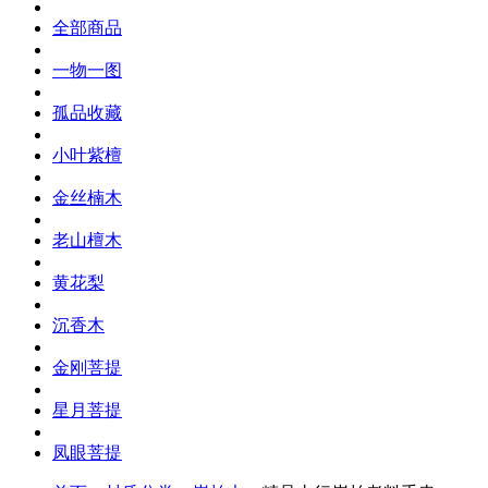
全部商品
一物一图
孤品收藏
小叶紫檀
金丝楠木
老山檀木
黄花梨
沉香木
金刚菩提
星月菩提
凤眼菩提