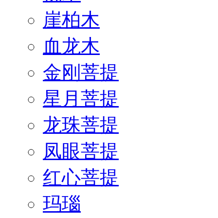
崖柏木
血龙木
金刚菩提
星月菩提
龙珠菩提
凤眼菩提
红心菩提
玛瑙