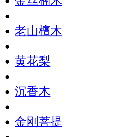
金丝楠木
老山檀木
黄花梨
沉香木
金刚菩提