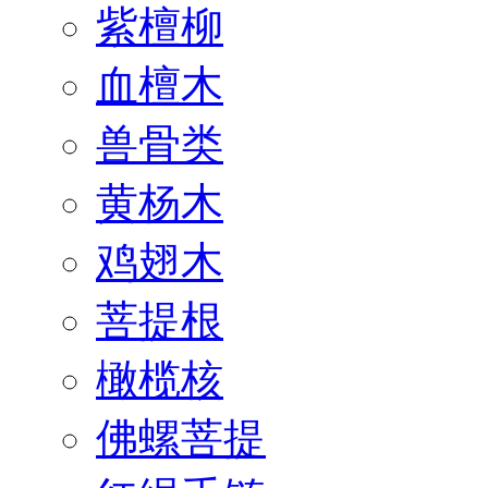
紫檀柳
血檀木
兽骨类
黄杨木
鸡翅木
菩提根
橄榄核
佛螺菩提