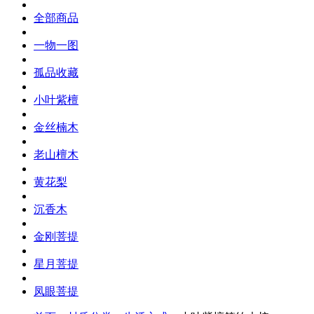
全部商品
一物一图
孤品收藏
小叶紫檀
金丝楠木
老山檀木
黄花梨
沉香木
金刚菩提
星月菩提
凤眼菩提