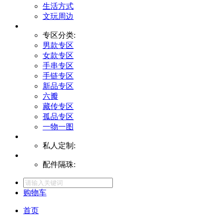
生活方式
文玩周边
专区分类:
男款专区
女款专区
手串专区
手链专区
新品专区
六瓣
藏传专区
孤品专区
一物一图
私人定制:
配件隔珠:
购物车
首页