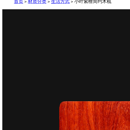
首页
材质分类
生活方式
小叶紫檀简约木梳
>
>
>