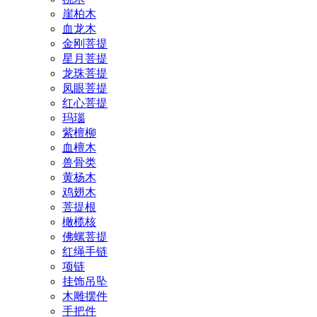
崖柏木
血龙木
金刚菩提
星月菩提
龙珠菩提
凤眼菩提
红心菩提
玛瑙
紫檀柳
血檀木
兽骨类
黄杨木
鸡翅木
菩提根
橄榄核
佛螺菩提
红绳手链
项链
挂饰吊坠
木雕摆件
手把件