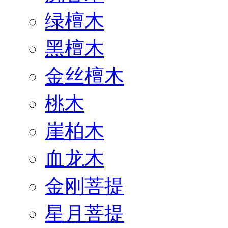
绿檀木
黑檀木
金丝檀木
桃木
崖柏木
血龙木
金刚菩提
星月菩提