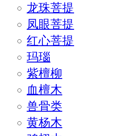
龙珠菩提
凤眼菩提
红心菩提
玛瑙
紫檀柳
血檀木
兽骨类
黄杨木