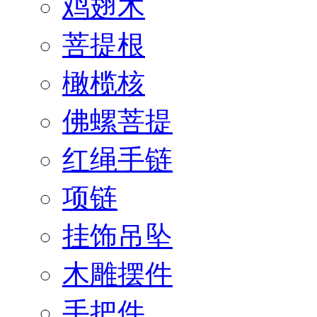
鸡翅木
菩提根
橄榄核
佛螺菩提
红绳手链
项链
挂饰吊坠
木雕摆件
手把件