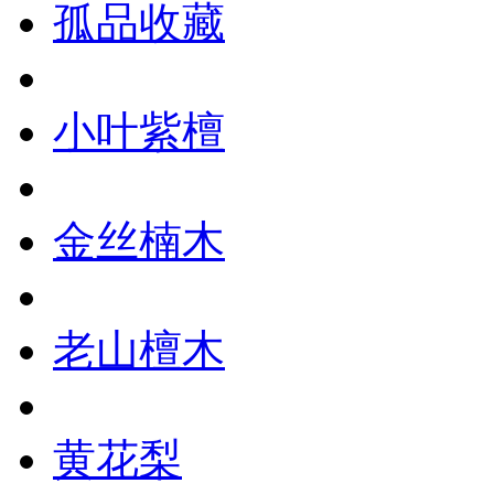
孤品收藏
小叶紫檀
金丝楠木
老山檀木
黄花梨