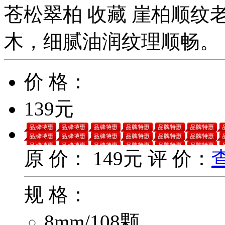
苍松翠柏
收藏
崖柏顺纹
木，细腻油润纹理顺畅。
价 格：
139元
原 价：
149元
评 价：
规 格：
8mm/108颗