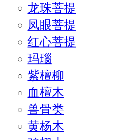
龙珠菩提
凤眼菩提
红心菩提
玛瑙
紫檀柳
血檀木
兽骨类
黄杨木