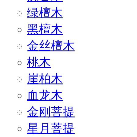
绿檀木
黑檀木
金丝檀木
桃木
崖柏木
血龙木
金刚菩提
星月菩提