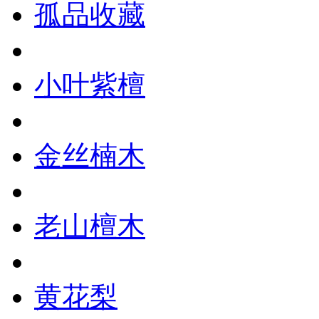
孤品收藏
小叶紫檀
金丝楠木
老山檀木
黄花梨