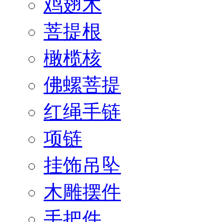
鸡翅木
菩提根
橄榄核
佛螺菩提
红绳手链
项链
挂饰吊坠
木雕摆件
手把件